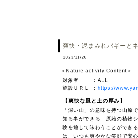
爽快・泥まみれバギーとネイチ
2023/11/26
＜Nature activity Content＞
対象者
：ALL
施設ＵＲＬ
：
https://www.ya
【爽快な風と土の厚み】
「深い山」の意味を持つ山原
知る事ができる。原始の植物
験を通して味わうことができ
は、いつも爽やかな笑顔で安